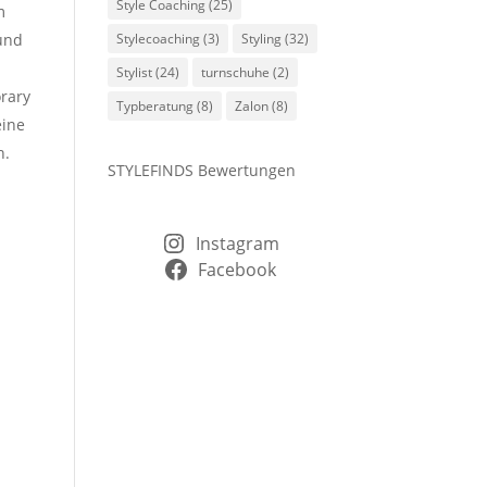
Style Coaching
(25)
m
 und
Stylecoaching
(3)
Styling
(32)
Stylist
(24)
turnschuhe
(2)
orary
Typberatung
(8)
Zalon
(8)
eine
h.
STYLEFINDS Bewertungen
Instagram
Facebook