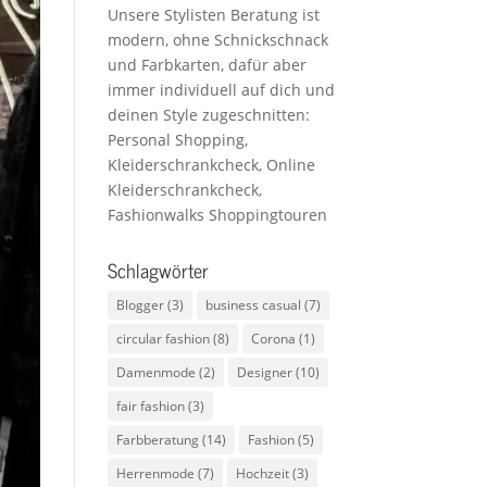
Unsere Stylisten Beratung ist
modern, ohne Schnickschnack
und Farbkarten, dafür aber
immer individuell auf dich und
deinen Style zugeschnitten:
Personal Shopping,
Kleiderschrankcheck, Online
Kleiderschrankcheck,
Fashionwalks Shoppingtouren
Schlagwörter
Blogger
(3)
business casual
(7)
circular fashion
(8)
Corona
(1)
Damenmode
(2)
Designer
(10)
fair fashion
(3)
Farbberatung
(14)
Fashion
(5)
Herrenmode
(7)
Hochzeit
(3)