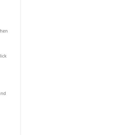
ihen
ick
und