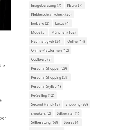
Imageberatung
(7)
Kisura
(7)
Kleiderschrankcheck
(26)
lookiero
(2)
Luxus
(4)
Mode
(5)
München
(102)
Nachhaltigkeit
(34)
Online
(14)
Online-Plattformen
(12)
Outfittery
(8)
die
Personal Shopper
(29)
Personal Shopping
(59)
Personal Stylist
(1)
Re-Selling
(12)
e
Second Hand
(13)
Shopping
(93)
sneakers
(2)
Stilberater
(1)
aber
Stilberatung
(68)
Stores
(4)