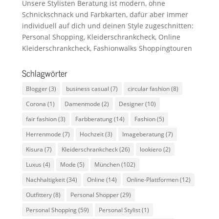
Unsere Stylisten Beratung ist modern, ohne
Schnickschnack und Farbkarten, dafür aber immer
individuell auf dich und deinen Style zugeschnitten:
Personal Shopping, Kleiderschrankcheck, Online
Kleiderschrankcheck, Fashionwalks Shoppingtouren
Schlagwörter
Blogger
(3)
business casual
(7)
circular fashion
(8)
Corona
(1)
Damenmode
(2)
Designer
(10)
fair fashion
(3)
Farbberatung
(14)
Fashion
(5)
Herrenmode
(7)
Hochzeit
(3)
Imageberatung
(7)
Kisura
(7)
Kleiderschrankcheck
(26)
lookiero
(2)
Luxus
(4)
Mode
(5)
München
(102)
Nachhaltigkeit
(34)
Online
(14)
Online-Plattformen
(12)
Outfittery
(8)
Personal Shopper
(29)
Personal Shopping
(59)
Personal Stylist
(1)