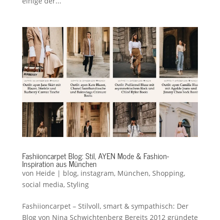
einige der...
Fashiioncarpet Blog: Stil, AYEN Mode & Fashion-
Inspiration aus München
von
Heide
|
blog
,
instagram
,
München
,
Shopping
,
social media
,
Styling
Fashiioncarpet – Stilvoll, smart & sympathisch: Der
Blog von Nina Schwichtenberg Bereits 2012 gründete