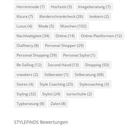
Herrenmode
(7)
Hochzeit
(3)
Imageberatung
(7)
Kisura
(7)
Kleiderschrankcheck
(26)
lookiero
(2)
Luxus
(4)
Mode
(5)
München
(102)
Nachhaltigkeit
(34)
Online
(14)
Online-Plattformen
(12)
Outfittery
(8)
Personal Shopper
(29)
Personal Shopping
(59)
Personal Stylist
(1)
Re-Selling
(12)
Second Hand
(13)
Shopping
(93)
sneakers
(2)
Stilberater
(1)
Stilberatung
(68)
Stores
(4)
Style Coaching
(25)
Stylecoaching
(3)
Styling
(32)
Stylist
(24)
turnschuhe
(2)
Typberatung
(8)
Zalon
(8)
STYLEFINDS Bewertungen