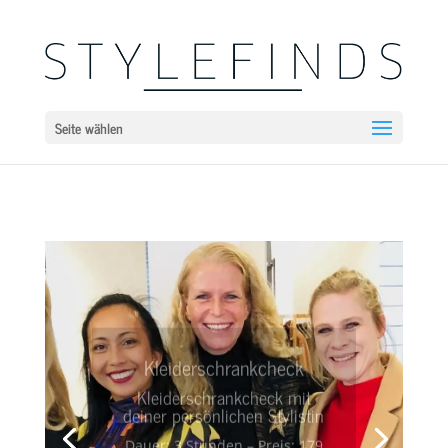
Seite wählen
Kleiderschrankcheck
Kleiderschrankcheck mit
deiner persönlichen
Stylistin
Dauer: 3 Stunden – Preis: 179