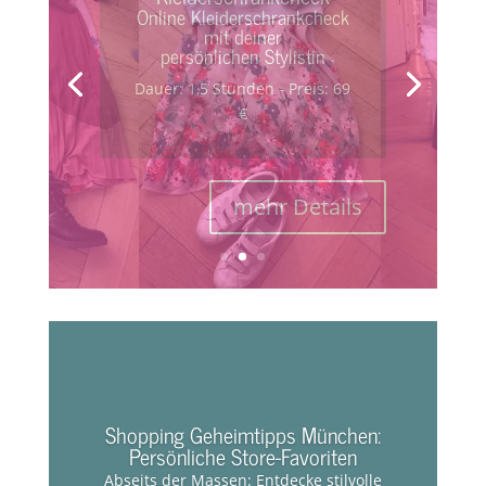
Kleiderschrankcheck
Kleiderschrankcheck mit
deiner persönlichen
Stylistin
Dauer: 3 Stunden - Preis: 179
€
mehr Details
Shopping Geheimtipps München:
Persönliche Store-Favoriten
Abseits der Massen: Entdecke stilvolle