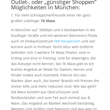
Outlet-, oder „günstiger Shoppen“
Möglichkeiten in München:
1. Für viele Schnäppchenfreunde einer der ganz
großen Lieblinge:
TK Maxx
.
In München auf 5000qm und 4 Stockwerken in der
Kaufinger Straße und mit weiteren (kleineren) Filiale
auch im Einkaufszentrum
PEP Neuperlach
und seit
kurzem auch in Freiham. Nicht allzu weit entfernt
befinden sich 2 weitere TK Maxx Filialen: eine in
Erding und eine in Freising. Und für diejenigen, die
das Konzept nicht kennen: bei TK Maxx gibt es ein
breites Angebot an Mode für Damen, Herren und
Kinder (sowie auch Kosmetik, Interior etc) von
Marken aber auch „No Name“ Brands mit Preisen die
immer 60% und mehr reduziert sind. Wie das geht?
Die Ware besteht aus Überschüssen und
Restbeständen und zum Teil auch einmal aus B-
Ware. Das Angebot an Marken wechselt beständig,
Mengen und Größen sind begrenzt und was weg ist,