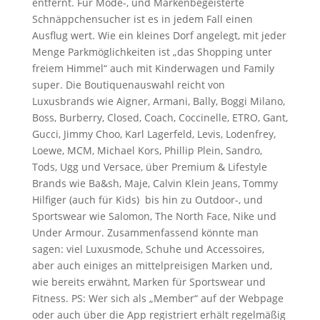
entfernt. Für Mode-, und Markenbegeisterte
Schnäppchensucher ist es in jedem Fall einen
Ausflug wert. Wie ein kleines Dorf angelegt, mit jeder
Menge Parkmöglichkeiten ist „das Shopping unter
freiem Himmel“ auch mit Kinderwagen und Family
super. Die Boutiquenauswahl reicht von
Luxusbrands wie Aigner, Armani, Bally, Boggi Milano,
Boss, Burberry, Closed, Coach, Coccinelle, ETRO, Gant,
Gucci, Jimmy Choo, Karl Lagerfeld, Levis, Lodenfrey,
Loewe, MCM, Michael Kors, Phillip Plein, Sandro,
Tods, Ugg und Versace, über Premium & Lifestyle
Brands wie Ba&sh, Maje, Calvin Klein Jeans, Tommy
Hilfiger (auch für Kids) bis hin zu Outdoor-, und
Sportswear wie Salomon, The North Face, Nike und
Under Armour. Zusammenfassend könnte man
sagen: viel Luxusmode, Schuhe und Accessoires,
aber auch einiges an mittelpreisigen Marken und,
wie bereits erwähnt, Marken für Sportswear und
Fitness. PS: Wer sich als „Member“ auf der Webpage
oder auch über die App registriert erhält regelmäßig