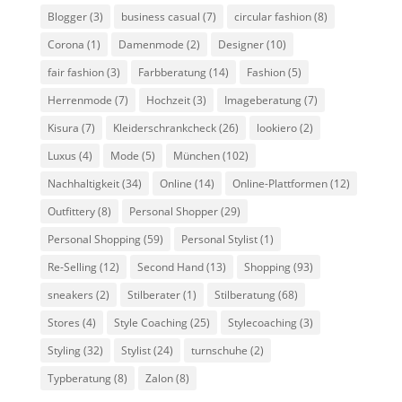
Blogger
(3)
business casual
(7)
circular fashion
(8)
Corona
(1)
Damenmode
(2)
Designer
(10)
fair fashion
(3)
Farbberatung
(14)
Fashion
(5)
Herrenmode
(7)
Hochzeit
(3)
Imageberatung
(7)
Kisura
(7)
Kleiderschrankcheck
(26)
lookiero
(2)
Luxus
(4)
Mode
(5)
München
(102)
Nachhaltigkeit
(34)
Online
(14)
Online-Plattformen
(12)
Outfittery
(8)
Personal Shopper
(29)
Personal Shopping
(59)
Personal Stylist
(1)
Re-Selling
(12)
Second Hand
(13)
Shopping
(93)
sneakers
(2)
Stilberater
(1)
Stilberatung
(68)
Stores
(4)
Style Coaching
(25)
Stylecoaching
(3)
Styling
(32)
Stylist
(24)
turnschuhe
(2)
Typberatung
(8)
Zalon
(8)