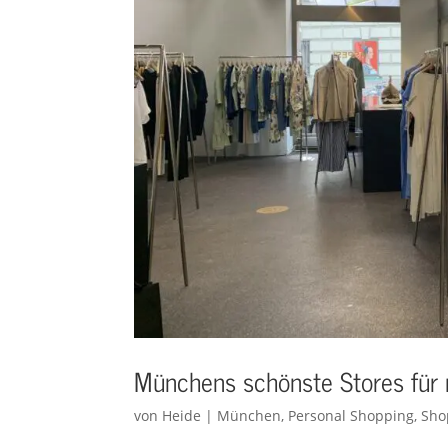
Münchens schönste Stores für
von
Heide
|
München
,
Personal Shopping
,
Sho