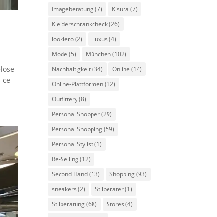
Imageberatung
(7)
Kisura
(7)
Kleiderschrankcheck
(26)
lookiero
(2)
Luxus
(4)
Mode
(5)
München
(102)
elose
Nachhaltigkeit
(34)
Online
(14)
– ce
Online-Plattformen
(12)
Outfittery
(8)
Personal Shopper
(29)
Personal Shopping
(59)
Personal Stylist
(1)
Re-Selling
(12)
Second Hand
(13)
Shopping
(93)
sneakers
(2)
Stilberater
(1)
Stilberatung
(68)
Stores
(4)