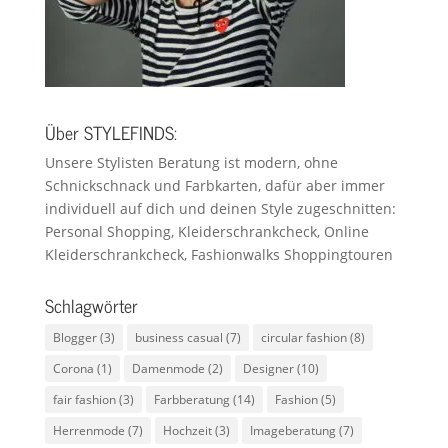
Über STYLEFINDS:
Unsere Stylisten Beratung ist modern, ohne
Schnickschnack und Farbkarten, dafür aber immer
individuell auf dich und deinen Style zugeschnitten:
Personal Shopping, Kleiderschrankcheck, Online
Kleiderschrankcheck, Fashionwalks Shoppingtouren
Schlagwörter
Blogger
(3)
business casual
(7)
circular fashion
(8)
Corona
(1)
Damenmode
(2)
Designer
(10)
fair fashion
(3)
Farbberatung
(14)
Fashion
(5)
Herrenmode
(7)
Hochzeit
(3)
Imageberatung
(7)