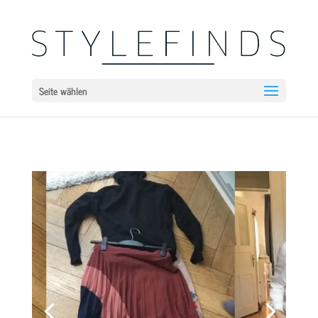
Seite wählen
Kleiderschrankcheck
Kleiderschrankcheck mit
deiner persönlichen
Stylistin