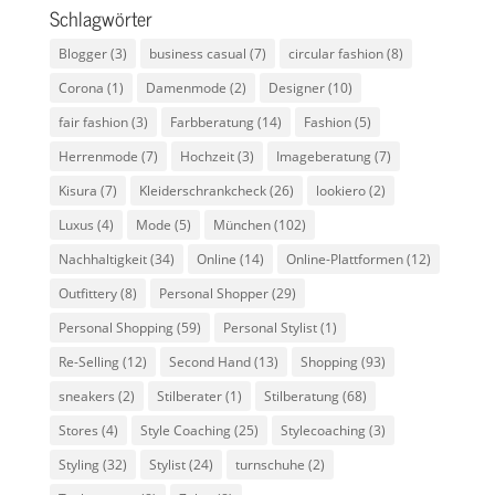
Schlagwörter
Blogger
(3)
business casual
(7)
circular fashion
(8)
Corona
(1)
Damenmode
(2)
Designer
(10)
fair fashion
(3)
Farbberatung
(14)
Fashion
(5)
Herrenmode
(7)
Hochzeit
(3)
Imageberatung
(7)
Kisura
(7)
Kleiderschrankcheck
(26)
lookiero
(2)
Luxus
(4)
Mode
(5)
München
(102)
Nachhaltigkeit
(34)
Online
(14)
Online-Plattformen
(12)
Outfittery
(8)
Personal Shopper
(29)
Personal Shopping
(59)
Personal Stylist
(1)
Re-Selling
(12)
Second Hand
(13)
Shopping
(93)
sneakers
(2)
Stilberater
(1)
Stilberatung
(68)
Stores
(4)
Style Coaching
(25)
Stylecoaching
(3)
Styling
(32)
Stylist
(24)
turnschuhe
(2)