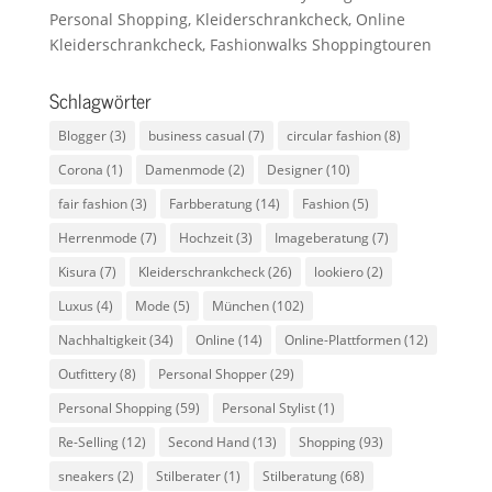
Personal Shopping, Kleiderschrankcheck, Online
Kleiderschrankcheck, Fashionwalks Shoppingtouren
Schlagwörter
Blogger
(3)
business casual
(7)
circular fashion
(8)
Corona
(1)
Damenmode
(2)
Designer
(10)
fair fashion
(3)
Farbberatung
(14)
Fashion
(5)
Herrenmode
(7)
Hochzeit
(3)
Imageberatung
(7)
Kisura
(7)
Kleiderschrankcheck
(26)
lookiero
(2)
Luxus
(4)
Mode
(5)
München
(102)
Nachhaltigkeit
(34)
Online
(14)
Online-Plattformen
(12)
Outfittery
(8)
Personal Shopper
(29)
Personal Shopping
(59)
Personal Stylist
(1)
Re-Selling
(12)
Second Hand
(13)
Shopping
(93)
sneakers
(2)
Stilberater
(1)
Stilberatung
(68)