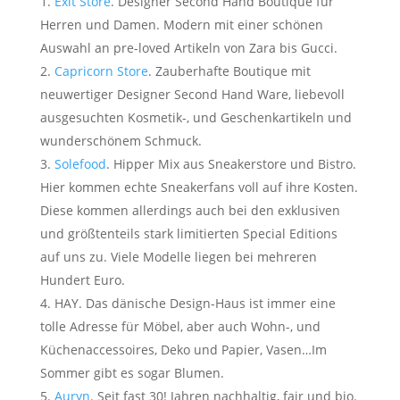
Exit Store
. Designer Second Hand Boutique für
Herren und Damen. Modern mit einer schönen
Auswahl an pre-loved Artikeln von Zara bis Gucci.
Capricorn Store
. Zauberhafte Boutique mit
neuwertiger Designer Second Hand Ware, liebevoll
ausgesuchten Kosmetik-, und Geschenkartikeln und
wunderschönem Schmuck.
Solefood
. Hipper Mix aus Sneakerstore und Bistro.
Hier kommen echte Sneakerfans voll auf ihre Kosten.
Diese kommen allerdings auch bei den exklusiven
und größtenteils stark limitierten Special Editions
auf uns zu. Viele Modelle liegen bei mehreren
Hundert Euro.
HAY. Das dänische Design-Haus ist immer eine
tolle Adresse für Möbel, aber auch Wohn-, und
Küchenaccessoires, Deko und Papier, Vasen…Im
Sommer gibt es sogar Blumen.
Auryn
. Seit fast 30! Jahren nachhaltig, fair und bio.