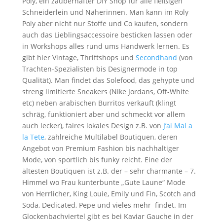
Poly, ein zauberhafter DIY Shop für alle fleißigen
Schneiderlein und Näherinnen. Man kann im Roly
Poly aber nicht nur Stoffe und Co kaufen, sondern
auch das Lieblingsaccessoire besticken lassen oder
in Workshops alles rund ums Handwerk lernen. Es
gibt hier Vintage, Thriftshops und
Secondhand
(von
Trachten-Spezialisten bis Designermode in top
Qualität). Man findet das Solefood, das gehypte und
streng limitierte Sneakers (Nike Jordans, Off-White
etc) neben arabischen Burritos verkauft (klingt
schräg, funktioniert aber und schmeckt vor allem
auch lecker), faires lokales Design z.B. von
J’ai Mal a
la Tete
, zahlreiche Multilabel Boutiquen, deren
Angebot von Premium Fashion bis nachhaltiger
Mode, von sportlich bis funky reicht. Eine der
ältesten Boutiquen ist z.B. der – sehr charmante – 7.
Himmel wo Frau kunterbunte „Gute Laune“ Mode
von Herrlicher, King Louie, Emily und Fin, Scotch and
Soda, Dedicated, Pepe und vieles mehr findet. Im
Glockenbachviertel gibt es bei Kaviar Gauche in der