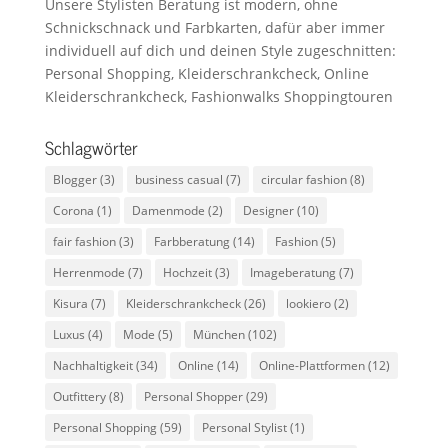
Unsere Stylisten Beratung ist modern, ohne
Schnickschnack und Farbkarten, dafür aber immer
individuell auf dich und deinen Style zugeschnitten:
Personal Shopping, Kleiderschrankcheck, Online
Kleiderschrankcheck, Fashionwalks Shoppingtouren
Schlagwörter
Blogger
(3)
business casual
(7)
circular fashion
(8)
Corona
(1)
Damenmode
(2)
Designer
(10)
fair fashion
(3)
Farbberatung
(14)
Fashion
(5)
Herrenmode
(7)
Hochzeit
(3)
Imageberatung
(7)
Kisura
(7)
Kleiderschrankcheck
(26)
lookiero
(2)
Luxus
(4)
Mode
(5)
München
(102)
Nachhaltigkeit
(34)
Online
(14)
Online-Plattformen
(12)
Outfittery
(8)
Personal Shopper
(29)
Personal Shopping
(59)
Personal Stylist
(1)