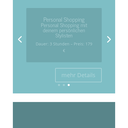
Personal Shopping
Personal Shopping mit
deinem persönlichen
Stylisten
Dauer: 3 Stunden – Preis: 179
€
mehr Details