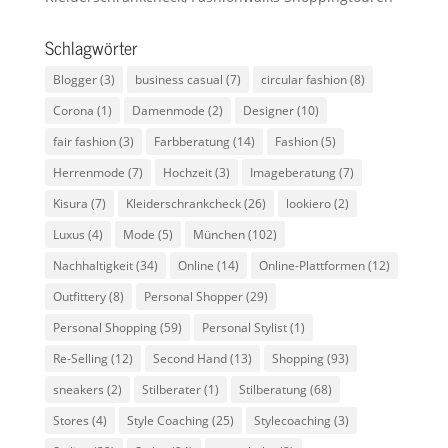
Schlagwörter
Blogger
(3)
business casual
(7)
circular fashion
(8)
Corona
(1)
Damenmode
(2)
Designer
(10)
fair fashion
(3)
Farbberatung
(14)
Fashion
(5)
Herrenmode
(7)
Hochzeit
(3)
Imageberatung
(7)
Kisura
(7)
Kleiderschrankcheck
(26)
lookiero
(2)
Luxus
(4)
Mode
(5)
München
(102)
Nachhaltigkeit
(34)
Online
(14)
Online-Plattformen
(12)
Outfittery
(8)
Personal Shopper
(29)
Personal Shopping
(59)
Personal Stylist
(1)
Re-Selling
(12)
Second Hand
(13)
Shopping
(93)
sneakers
(2)
Stilberater
(1)
Stilberatung
(68)
Stores
(4)
Style Coaching
(25)
Stylecoaching
(3)