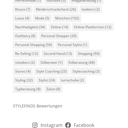
Herrenmode
(7)
Hochzeit
(3)
Imageberatung
(7)
Kisura
(7)
Kleiderschrankcheck
(26)
lookiero
(2)
Luxus
(4)
Mode
(5)
München
(102)
Nachhaltigkeit
(34)
Online
(14)
Online-Plattformen
(12)
Outfittery
(8)
Personal Shopper
(29)
Personal Shopping
(59)
Personal Stylist
(1)
Re-Selling
(12)
Second Hand
(13)
Shopping
(93)
sneakers
(2)
Stilberater
(1)
Stilberatung
(68)
Stores
(4)
Style Coaching
(25)
Stylecoaching
(3)
Styling
(32)
Stylist
(24)
turnschuhe
(2)
Typberatung
(8)
Zalon
(8)
STYLEFINDS Bewertungen
Instagram
Facebook