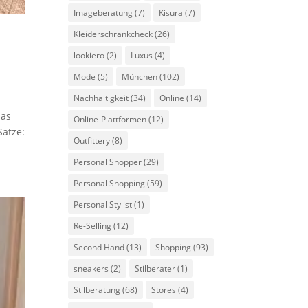
Imageberatung
(7)
Kisura
(7)
Kleiderschrankcheck
(26)
lookiero
(2)
Luxus
(4)
Mode
(5)
München
(102)
Nachhaltigkeit
(34)
Online
(14)
das
Online-Plattformen
(12)
Sätze:
Outfittery
(8)
Personal Shopper
(29)
Personal Shopping
(59)
Personal Stylist
(1)
Re-Selling
(12)
Second Hand
(13)
Shopping
(93)
sneakers
(2)
Stilberater
(1)
Stilberatung
(68)
Stores
(4)