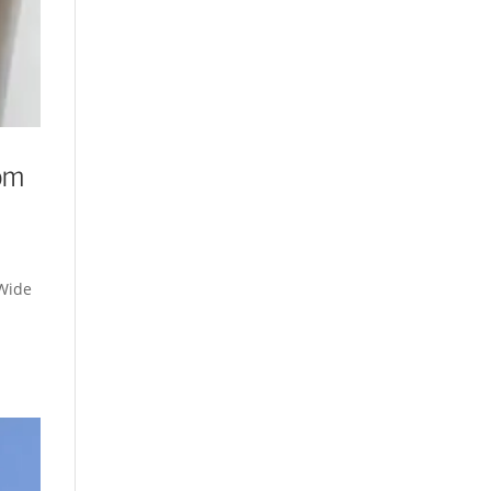
Mom
 Wide