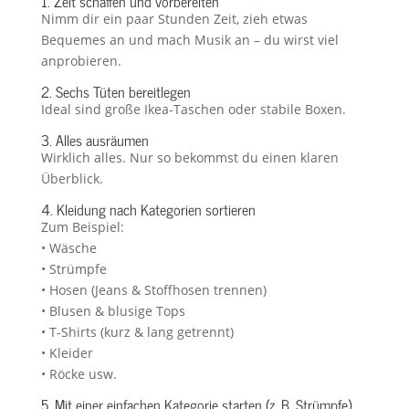
1. Zeit schaffen und vorbereiten
Nimm dir ein paar Stunden Zeit, zieh etwas
Bequemes an und mach Musik an – du wirst viel
anprobieren.
2. Sechs Tüten bereitlegen
Ideal sind große Ikea-Taschen oder stabile Boxen.
3. Alles ausräumen
Wirklich alles. Nur so bekommst du einen klaren
Überblick.
4. Kleidung nach Kategorien sortieren
Zum Beispiel:
• Wäsche
• Strümpfe
• Hosen (Jeans & Stoffhosen trennen)
• Blusen & blusige Tops
• T-Shirts (kurz & lang getrennt)
• Kleider
• Röcke usw.
5. Mit einer einfachen Kategorie starten (z. B. Strümpfe)