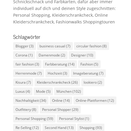
Schnickschnack und Farbkarten, dafür aber immer
individuell auf dich und deinen Style zugeschnitten:
Personal Shopping, Kleiderschrankcheck, Online
Kleiderschrankcheck, Fashionwalks Shoppingtouren
Schlagwörter
Blogger
(3)
business casual
(7)
circular fashion
(8)
Corona
(1)
Damenmode
(2)
Designer
(10)
fair fashion
(3)
Farbberatung
(14)
Fashion
(5)
Herrenmode
(7)
Hochzeit
(3)
Imageberatung
(7)
Kisura
(7)
Kleiderschrankcheck
(26)
lookiero
(2)
Luxus
(4)
Mode
(5)
München
(102)
Nachhaltigkeit
(34)
Online
(14)
Online-Plattformen
(12)
Outfittery
(8)
Personal Shopper
(29)
Personal Shopping
(59)
Personal Stylist
(1)
Re-Selling
(12)
Second Hand
(13)
Shopping
(93)