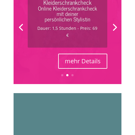
Kleiderschrankcheck
Kleiderschrankcheck mit
deiner persönlichen
Stylistin
Dauer: 3 Stunden - Preis: 179
€