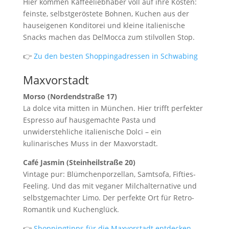
Hier kommen Kaffeeliebhaber voll auf ihre Kosten:
feinste, selbstgeröstete Bohnen, Kuchen aus der
hauseigenen Konditorei und kleine italienische
Snacks machen das DelMocca zum stilvollen Stop.
👉
Zu den besten Shoppingadressen in Schwabing
Maxvorstadt
Morso (Nordendstraße 17)
La dolce vita mitten in München. Hier trifft perfekter
Espresso auf hausgemachte Pasta und
unwiderstehliche italienische Dolci – ein
kulinarisches Muss in der Maxvorstadt.
Café Jasmin (Steinheilstraße 20)
Vintage pur: Blümchenporzellan, Samtsofa, Fifties-
Feeling. Und das mit veganer Milchalternative und
selbstgemachter Limo. Der perfekte Ort für Retro-
Romantik und Kuchenglück.
👉
Shoppingtipps für die Maxvorstadt entdecken