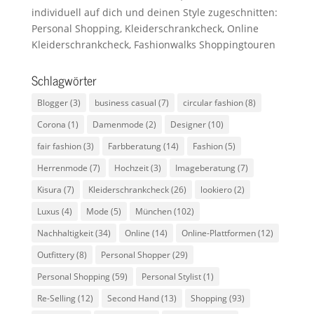
individuell auf dich und deinen Style zugeschnitten:
Personal Shopping, Kleiderschrankcheck, Online
Kleiderschrankcheck, Fashionwalks Shoppingtouren
Schlagwörter
Blogger
(3)
business casual
(7)
circular fashion
(8)
Corona
(1)
Damenmode
(2)
Designer
(10)
fair fashion
(3)
Farbberatung
(14)
Fashion
(5)
Herrenmode
(7)
Hochzeit
(3)
Imageberatung
(7)
Kisura
(7)
Kleiderschrankcheck
(26)
lookiero
(2)
Luxus
(4)
Mode
(5)
München
(102)
Nachhaltigkeit
(34)
Online
(14)
Online-Plattformen
(12)
Outfittery
(8)
Personal Shopper
(29)
Personal Shopping
(59)
Personal Stylist
(1)
Re-Selling
(12)
Second Hand
(13)
Shopping
(93)