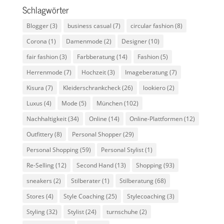
Schlagwörter
Blogger
(3)
business casual
(7)
circular fashion
(8)
Corona
(1)
Damenmode
(2)
Designer
(10)
fair fashion
(3)
Farbberatung
(14)
Fashion
(5)
Herrenmode
(7)
Hochzeit
(3)
Imageberatung
(7)
Kisura
(7)
Kleiderschrankcheck
(26)
lookiero
(2)
Luxus
(4)
Mode
(5)
München
(102)
Nachhaltigkeit
(34)
Online
(14)
Online-Plattformen
(12)
Outfittery
(8)
Personal Shopper
(29)
Personal Shopping
(59)
Personal Stylist
(1)
Re-Selling
(12)
Second Hand
(13)
Shopping
(93)
sneakers
(2)
Stilberater
(1)
Stilberatung
(68)
Stores
(4)
Style Coaching
(25)
Stylecoaching
(3)
Styling
(32)
Stylist
(24)
turnschuhe
(2)