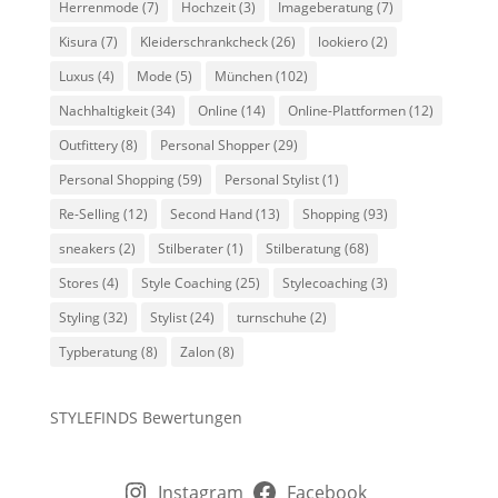
Herrenmode
(7)
Hochzeit
(3)
Imageberatung
(7)
Kisura
(7)
Kleiderschrankcheck
(26)
lookiero
(2)
Luxus
(4)
Mode
(5)
München
(102)
Nachhaltigkeit
(34)
Online
(14)
Online-Plattformen
(12)
Outfittery
(8)
Personal Shopper
(29)
Personal Shopping
(59)
Personal Stylist
(1)
Re-Selling
(12)
Second Hand
(13)
Shopping
(93)
sneakers
(2)
Stilberater
(1)
Stilberatung
(68)
Stores
(4)
Style Coaching
(25)
Stylecoaching
(3)
Styling
(32)
Stylist
(24)
turnschuhe
(2)
Typberatung
(8)
Zalon
(8)
STYLEFINDS Bewertungen
Instagram
Facebook