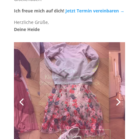
Ich freue mich auf dich!
Jetzt Termin vereinbaren →
Herzliche Grüße,
Deine Heide
Kleiderschrankcheck
Kleiderschrankcheck mit
deiner persönlichen
Stylistin
Dauer: 3 Stunden - Preis: 179
€
mehr Details