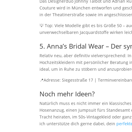
Das Designerduo Johnny Talbot und Adrian Runh
Couture wird in München entworfen und geschne
in der Theatinerstraße sowie im angeschlosse
💡 Top: Viele Modelle gibt es bis Größe 50 – a
unverwechselbaren Jacquardstoffe wirken leich
5. Anna’s Bridal Wear – Der 
Relativ neu, aber definitiv vielversprechend:
Hochzeitskleidern mit persönlicher Beratung 
ideal, um in Ruhe zu stöbern und anzuprobier
📍Adresse: Siegesstraße 17 | Terminvereinbar
Noch mehr Ideen?
Natürlich muss es nicht immer ein klassisches
Hosenanzug, einen Jumpsuit fürs Standesamt o
Tracht heiraten, im 50s-Vintagekleid oder ganz
ich unterstütze dich gerne dabei, dein
perfekt