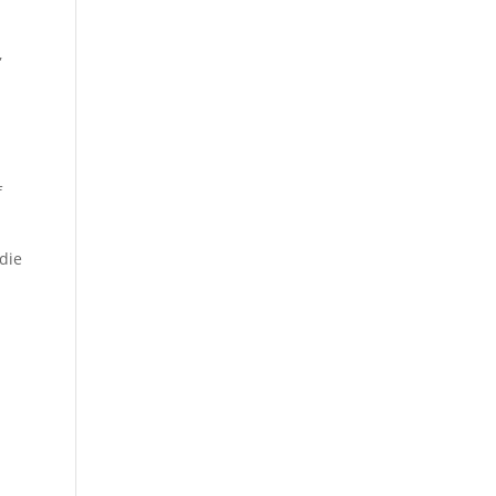
,
f
die