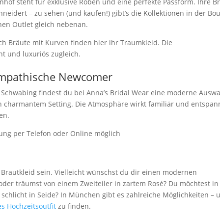
of steht für exklusive Roben und eine perfekte Passform. Ihre Br
idert – zu sehen (und kaufen!) gibt’s die Kollektionen in der Bo
nen Outlet gleich nebenan.
uch Bräute mit Kurven finden hier ihr Traumkleid. Die
t und luxuriös zugleich.
sympathische Newcomer
 In Schwabing findest du bei Anna’s Bridal Wear eine moderne Ausw
in charmantem Setting. Die Atmosphäre wirkt familiär und entspan
en.
ung per Telefon oder Online möglich
 Brautkleid sein. Vielleicht wünschst du dir einen modernen
der träumst von einem Zweiteiler in zartem Rosé? Du möchtest in
 schlicht in Seide? In München gibt es zahlreiche Möglichkeiten – 
es Hochzeitsoutfit
zu finden.