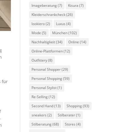
Imageberatung
(7)
Kisura
(7)
Kleiderschrankcheck
(26)
lookiero
(2)
Luxus
(4)
Mode
(5)
München
(102)
Nachhaltigkeit
(34)
Online
(14)
g
Online-Plattformen
(12)
n
Outfittery
(8)
Personal Shopper
(29)
Personal Shopping
(59)
 für
Personal Stylist
(1)
Re-Selling
(12)
Second Hand
(13)
Shopping
(93)
f
sneakers
(2)
Stilberater
(1)
–
Stilberatung
(68)
Stores
(4)
n