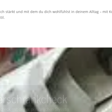
 dich stärkt und mit dem du dich wohlfühlst in deinem Alltag – mit 
il.
erschrankcheck
kcheck mit
deiner persönlichen
Stylistin
uer: 3 Stunden - Preis: 179 €