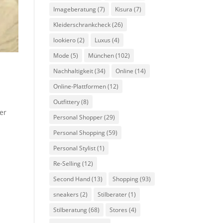
Imageberatung
(7)
Kisura
(7)
Kleiderschrankcheck
(26)
lookiero
(2)
Luxus
(4)
Mode
(5)
München
(102)
Nachhaltigkeit
(34)
Online
(14)
Online-Plattformen
(12)
Outfittery
(8)
er
Personal Shopper
(29)
Personal Shopping
(59)
Personal Stylist
(1)
Re-Selling
(12)
Second Hand
(13)
Shopping
(93)
sneakers
(2)
Stilberater
(1)
Stilberatung
(68)
Stores
(4)