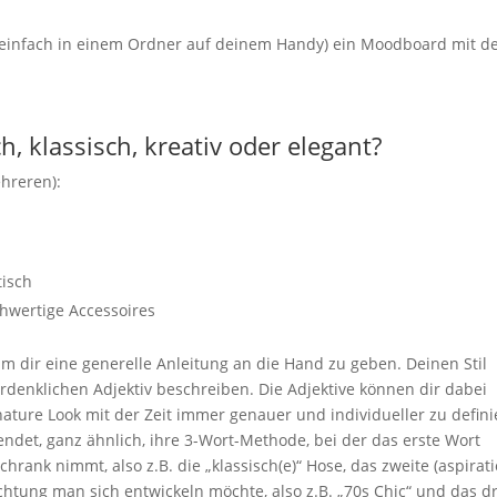
ganz einfach in einem Ordner auf deinem Handy) ein Moodboard mit d
ich, klassisch, kreativ oder elegant?
hreren):
tisch
chwertige Accessoires
 um dir eine generelle Anleitung an die Hand zu geben. Deinen Stil
rdenklichen Adjektiv beschreiben. Die Adjektive können dir dabei
nature Look mit der Zeit immer genauer und individueller zu defini
endet, ganz ähnlich, ihre 3-Wort-Methode, bei der das erste Wort
chrank nimmt, also z.B. die „klassisch(e)“ Hose, das zweite (aspirati
tung man sich entwickeln möchte, also z.B. „70s Chic“ und das dr