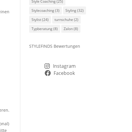
Style Coaching
(25)
Stylecoaching
(3)
Styling
(32)
einen
Stylist
(24)
turnschuhe
(2)
Typberatung
(8)
Zalon
(8)
STYLEFINDS Bewertungen
Instagram
Facebook
eren.
onal)
itte