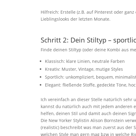
Hilfreich: Erstelle (z.B. auf Pinterest oder 
Lieblingslooks der letzten Monate.
Schritt 2: Dein Stiltyp – sportl
Finde deinen Stiltyp (oder deine Kombi aus me
Klassisch: klare Linien, neutrale Farben
Kreativ: Muster, Vintage, mutige Styles
Sportlich: unkompliziert, bequem, minimalis
Elegant: fließende Stoffe, gedeckte Töne, ho
Ich vereinfach an dieser Stelle natürlich sehr
kannst du natürlich auch mit jedem anderen e
helfen, deinen Stil und damit auch deinen Sig
Die New Yorker Stylistin Alison Bornstein verw
(realistic) beschreibt was man zuerst aus der S
welchen Style man gern mag bzw in welche Rich