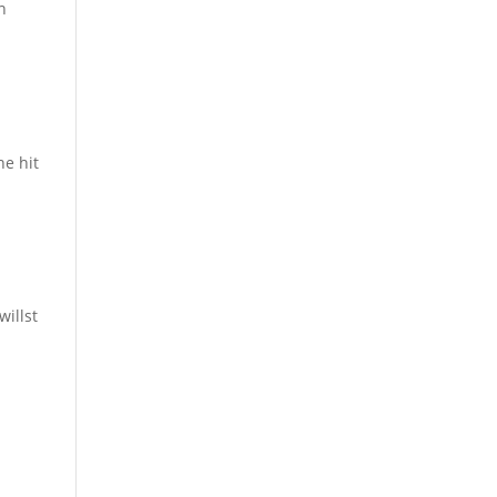
n
ne hit
willst