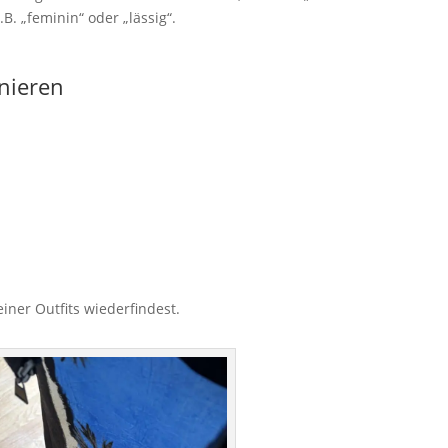
B. „feminin“ oder „lässig“.
inieren
einer Outfits wiederfindest.