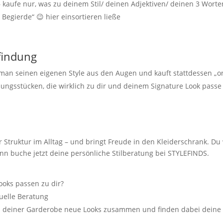
kaufe nur, was zu deinem Stil/ deinen Adjektiven/ deinen 3 Worte
 Begierde“ 😉 hier einsortieren ließe
lfindung
 man seinen eigenen Style aus den Augen und kauft stattdessen „o
ungsstücken, die wirklich zu dir und deinem Signature Look passe
r Struktur im Alltag – und bringt Freude in den Kleiderschrank. Du 
nn buche jetzt deine persönliche Stilberatung bei STYLEFINDS.
ooks passen zu dir?
tuelle Beratung
aus deiner Garderobe neue Looks zusammen und finden dabei deine