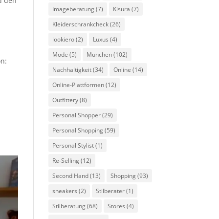
nd den
Imageberatung
(7)
Kisura
(7)
Kleiderschrankcheck
(26)
lookiero
(2)
Luxus
(4)
Mode
(5)
München
(102)
on:
Nachhaltigkeit
(34)
Online
(14)
Online-Plattformen
(12)
Outfittery
(8)
Personal Shopper
(29)
Personal Shopping
(59)
Personal Stylist
(1)
Re-Selling
(12)
Second Hand
(13)
Shopping
(93)
sneakers
(2)
Stilberater
(1)
Stilberatung
(68)
Stores
(4)