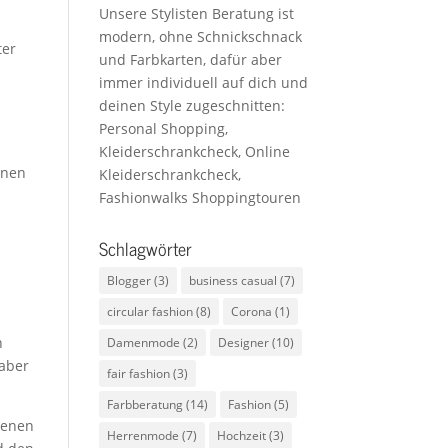
Unsere Stylisten Beratung ist
modern, ohne Schnickschnack
ter
und Farbkarten, dafür aber
immer individuell auf dich und
deinen Style zugeschnitten:
Personal Shopping,
Kleiderschrankcheck, Online
inen
Kleiderschrankcheck,
Fashionwalks Shoppingtouren
Schlagwörter
Blogger
(3)
business casual
(7)
circular fashion
(8)
Corona
(1)
h
Damenmode
(2)
Designer
(10)
 aber
fair fashion
(3)
Farbberatung
(14)
Fashion
(5)
benen
Herrenmode
(7)
Hochzeit
(3)