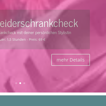
erschrankcheck
kcheck mit
deiner persönlichen
Stylistin
uer: 3 Stunden - Preis: 179 €
mehr Details