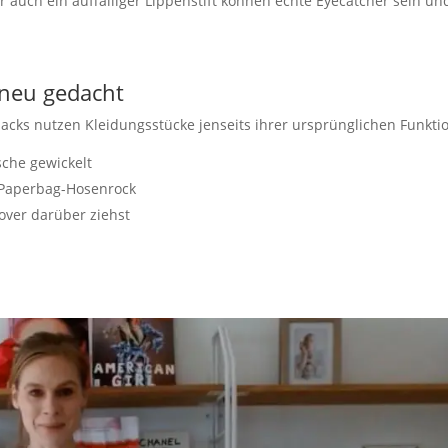
er auch ein auffälliger Lippenstift können echte Eyecatcher sein u
 neu gedacht
acks nutzen Kleidungsstücke jenseits ihrer ursprünglichen Funkti
sche gewickelt
Paperbag-Hosenrock
over darüber ziehst