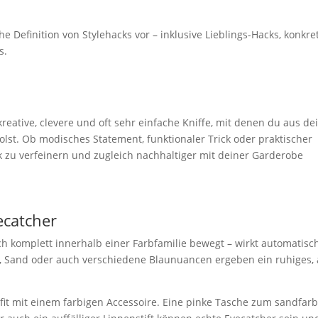
che Definition von Stylehacks vor – inklusive Lieblings-Hacks, konkre
s.
reative, clevere und oft sehr einfache Kniffe, mit denen du aus de
t. Ob modisches Statement, funktionaler Trick oder praktischer
ook zu verfeinern und zugleich nachhaltiger mit deiner Garderobe
ecatcher
ich komplett innerhalb einer Farbfamilie bewegt – wirkt automatisc
ge, Sand oder auch verschiedene Blaunuancen ergeben ein ruhiges,
tfit mit einem farbigen Accessoire. Eine pinke Tasche zum sandfar