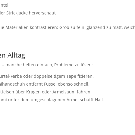
ntel
er Strickjacke hervorschaut
 Materialien kontrastieren: Grob zu fein, glänzend zu matt, weic
en Alltag
nt – manche helfen einfach, Probleme zu lösen:
rtel-Farbe oder doppelseitigem Tape fixieren.
mihandschuh entfernt Fussel ebenso schnell.
ätteisen über Kragen oder Ärmelsaum fahren.
ummi unter dem umgeschlagenen Ärmel schafft Halt.