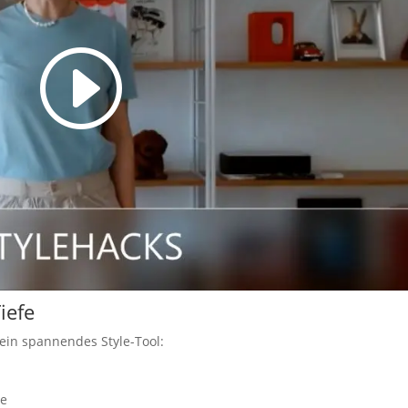
iefe
 ein spannendes Style-Tool:
se