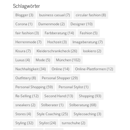
Schlagwörter
Blogger
(3)
business casual
(7)
circular fashion
(8)
Corona
(1)
Damenmode
(2)
Designer
(10)
fair fashion
(3)
Farbberatung
(14)
Fashion
(5)
Herrenmode
(7)
Hochzeit
(3)
Imageberatung
(7)
Kisura
(7)
Kleiderschrankcheck
(26)
lookiero
(2)
Luxus
(4)
Mode
(5)
München
(102)
Nachhaltigkeit
(34)
Online
(14)
Online-Plattformen
(12)
Outfittery
(8)
Personal Shopper
(29)
Personal Shopping
(59)
Personal Stylist
(1)
Re-Selling
(12)
Second Hand
(13)
Shopping
(93)
sneakers
(2)
Stilberater
(1)
Stilberatung
(68)
Stores
(4)
Style Coaching
(25)
Stylecoaching
(3)
Styling
(32)
Stylist
(24)
turnschuhe
(2)