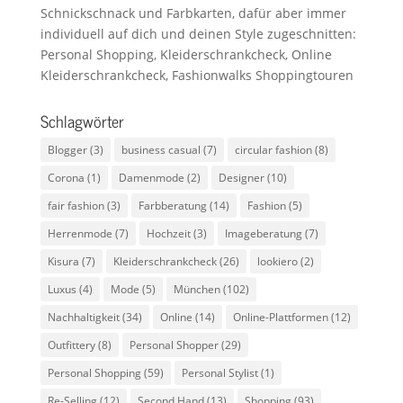
Schnickschnack und Farbkarten, dafür aber immer
individuell auf dich und deinen Style zugeschnitten:
Personal Shopping, Kleiderschrankcheck, Online
Kleiderschrankcheck, Fashionwalks Shoppingtouren
Schlagwörter
Blogger
(3)
business casual
(7)
circular fashion
(8)
Corona
(1)
Damenmode
(2)
Designer
(10)
fair fashion
(3)
Farbberatung
(14)
Fashion
(5)
Herrenmode
(7)
Hochzeit
(3)
Imageberatung
(7)
Kisura
(7)
Kleiderschrankcheck
(26)
lookiero
(2)
Luxus
(4)
Mode
(5)
München
(102)
Nachhaltigkeit
(34)
Online
(14)
Online-Plattformen
(12)
Outfittery
(8)
Personal Shopper
(29)
Personal Shopping
(59)
Personal Stylist
(1)
Re-Selling
(12)
Second Hand
(13)
Shopping
(93)