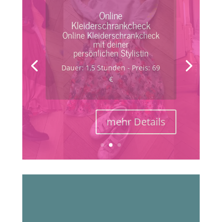
Kleiderschrankcheck
Kleiderschrankcheck mit
deiner persönlichen
Stylistin
Dauer: 3 Stunden - Preis: 179
€
mehr Details